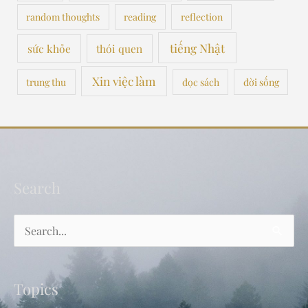
random thoughts
reading
reflection
tiếng Nhật
sức khỏe
thói quen
Xin việc làm
trung thu
đọc sách
đời sống
Search
Search
for:
Topics