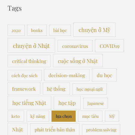
Tags
chuyện ở Mỹ
2020
books
bài học
chuyện ở Nhật
COVID19
coronavirus
cuộc sống ở Nhật
critical thinking
du học
decision-making
cách đọc sách
framework
hệ thống
học ngoại ngữ
học tiếng Nhật
học tập
Japanese
keto
kỹ năng
lựa chọn
mục tiêu
Mỹ
Nhật
phát triển bản thân
problem solving