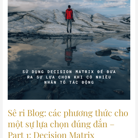
lựa
chọn
đúng
đắn
–
Part
1:
Decision
Matrix
Sê ri Blog: các phương thức cho
một sự lựa chọn đúng đắn –
Part 1: Decision Matrix