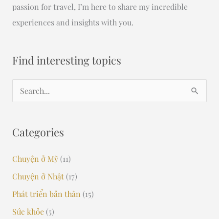
passion for travel, I’m here to share my incredible
experiences and insights with you.
Find interesting topics
S
e
a
Categories
r
c
Chuyện ở Mỹ
(11)
h
Chuyện ở Nhật
(17)
f
Phát triển bản thân
(15)
o
Sức khỏe
(5)
r