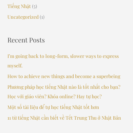
Tiếng Nhật
(5)
:
Uncategorized
(1)
Recent Posts
I’m going back to long-form, slower ways to express
myself.
How to achieve new things and become a superbeing
Phương pháp học tiếng Nhật nào là tốt nhất cho bạn?
Học với giáo viên? Khóa online? Hay tự học?
Một số tài liệu để tự học tiếng Nhật tốt hơn
11 từ tiếng Nhật cần biết về Tết Trung Thu ở Nhật Bản