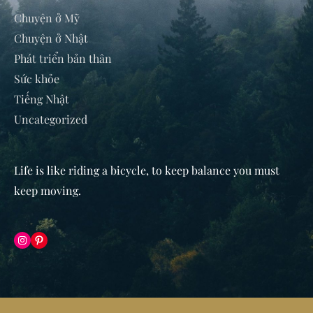
Chuyện ở Mỹ
Chuyện ở Nhật
Phát triển bản thân
Sức khỏe
Tiếng Nhật
Uncategorized
Life is like riding a bicycle, to keep balance you must
keep moving
.
Instagram
Pinterest