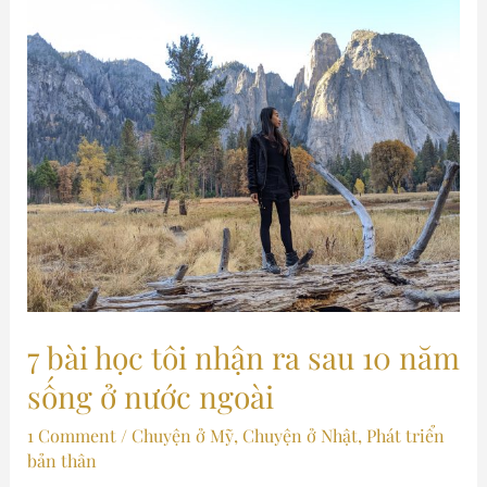
7
向
bài
け
học
就
tôi
職
nhận
活
ra
動
sau
の
10
完
năm
全
sống
ガ
ở
イ
nước
7 bài học tôi nhận ra sau 10 năm
ド
ngoài
sống ở nước ngoài
1 Comment
/
Chuyện ở Mỹ
,
Chuyện ở Nhật
,
Phát triển
bản thân