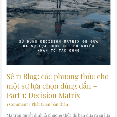
đắn
–
Part
1:
Decision
Matrix
Sê ri Blog: các phương thức cho
một sự lựa chọn đúng đắn –
Part 1: Decision Matrix
1 Comment
/
Phát triển bản thân
Ma trận quyết định là phương thức để bạn đưa ra sự lựa