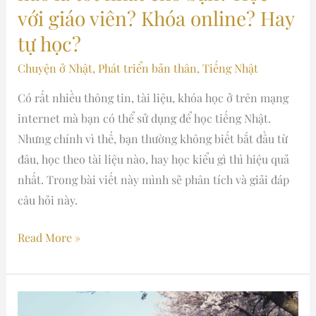
với
với giáo viên? Khóa online? Hay
giáo
tự học?
viên?
Khóa
Chuyện ở Nhật
,
Phát triển bản thân
,
Tiếng Nhật
online?
Có rất nhiều thông tin, tài liệu, khóa học ở trên mạng
Hay
internet mà bạn có thể sử dụng để học tiếng Nhật.
tự
Nhưng chính vì thế, bạn thường không biết bắt đầu từ
học?
đâu, học theo tài liệu nào, hay học kiểu gì thì hiệu quả
nhất. Trong bài viết này mình sẽ phân tích và giải đáp
câu hỏi này.
Read More »
Một