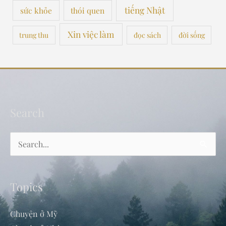
tiếng Nhật
sức khỏe
thói quen
Xin việc làm
trung thu
đọc sách
đời sống
Search
Search
for:
Topics
Chuyện ở Mỹ