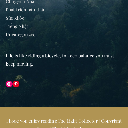
Chuyện ở Nhật
Phát triển bản thân
Sức khỏe
Tiếng Nhật
Uncategorized
Life is like riding a bicycle, to keep balance you must
keep moving
.
Instagram
Pinterest
I hope you enjoy reading The Light Collector | Copyright