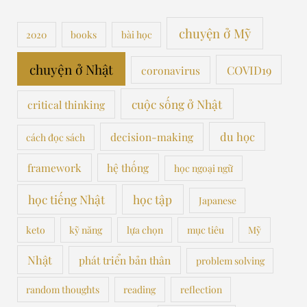
chuyện ở Mỹ
2020
books
bài học
chuyện ở Nhật
COVID19
coronavirus
cuộc sống ở Nhật
critical thinking
du học
decision-making
cách đọc sách
framework
hệ thống
học ngoại ngữ
học tiếng Nhật
học tập
Japanese
keto
kỹ năng
lựa chọn
mục tiêu
Mỹ
Nhật
phát triển bản thân
problem solving
random thoughts
reading
reflection