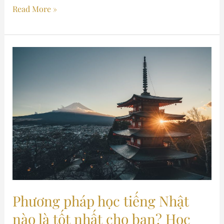
Read More »
Phương
pháp
học
tiếng
Nhật
nào
là
tốt
nhất
cho
Phương pháp học tiếng Nhật
bạn?
Học
nào là tốt nhất cho bạn? Học