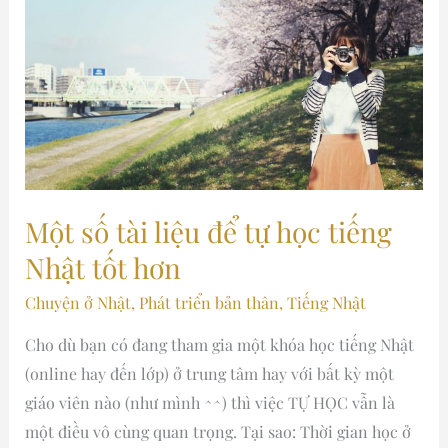
số
tài
liệu
để
tự
học
tiếng
Nhật
Một số tài liệu để tự học tiếng
tốt
Nhật tốt hơn
hơn
Chuyện ở Nhật
,
Phát triển bản thân
,
Tiếng Nhật
Cho dù bạn có đang tham gia một khóa học tiếng Nhật
(online hay đến lớp) ở trung tâm hay với bất kỳ một
giáo viên nào (như mình ^^) thì việc TỰ HỌC vẫn là
một điều vô cùng quan trọng. Tại sao: Thời gian học ở