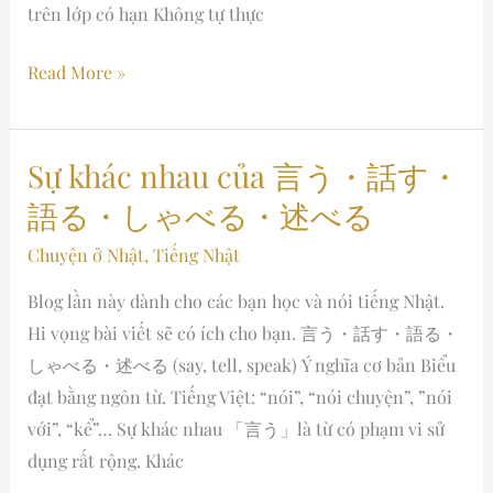
trên lớp có hạn Không tự thực
Read More »
Sự khác nhau của 言う・話す・
Sự
khác
語る・しゃべる・述べる
nhau
Chuyện ở Nhật
,
Tiếng Nhật
của
言
Blog lần này dành cho các bạn học và nói tiếng Nhật.
う・
Hi vọng bài viết sẽ có ích cho bạn. 言う・話す・語る・
話
しゃべる・述べる (say, tell, speak) Ý nghĩa cơ bản Biểu
す・
đạt bằng ngôn từ. Tiếng Việt: “nói”, “nói chuyện”, ”nói
語
với”, “kể”… Sự khác nhau 「言う」là từ có phạm vi sử
る・
dụng rất rộng. Khác
し