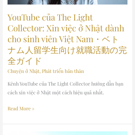
ở
Nhật
YouTube của The Light
dành
Collector: Xin việc ở Nhật dành
cho
cho sinh viên Việt Nam・ベト
sinh
viên
ナム人留学生向け就職活動の完
Việt
全ガイド
Nam・
Chuyện ở Nhật
,
Phát triển bản thân
ベ
ト
Kênh YouTube của The Light Collector hướng dẫn bạn
ナ
cách xin việc ở Nhật một cách hiệu quả nhất.
ム
人
Read More »
留
学
生