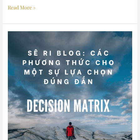
Read More »
ゃ
べ
る・
Sê
述
ri
べ
Blog:
る
các
phương
thức
cho
một
sự
lựa
chọn
đúng