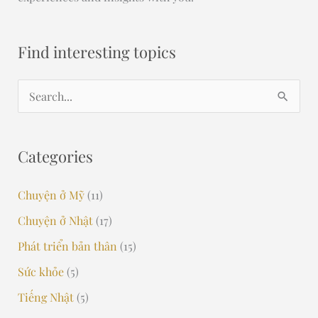
Find interesting topics
S
e
a
Categories
r
c
Chuyện ở Mỹ
(11)
h
Chuyện ở Nhật
(17)
f
Phát triển bản thân
(15)
o
Sức khỏe
(5)
r
Tiếng Nhật
(5)
: