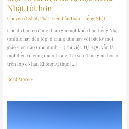
tốt
Nhật tốt hơn
hơn
Chuyện ở Nhật
,
Phát triển bản thân
,
Tiếng Nhật
Cho dù bạn có đang tham gia một khóa học tiếng Nhật
(online hay đến lớp) ở trung tâm hay với bất kỳ một
giáo viên nào (như mình ^^) thì việc TỰ HỌC vẫn là
một điều vô cùng quan trọng. Tại sao: Thời gian học ở
trên lớp có hạn Không tự thực […]
Read More »
Phân
loại
mục