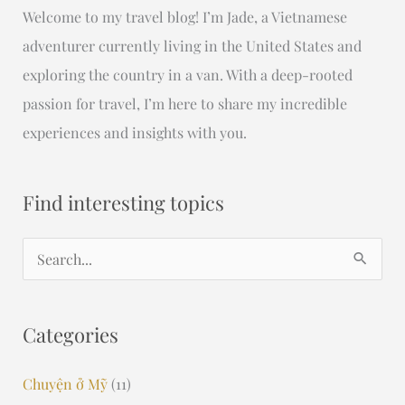
Welcome to my travel blog! I’m Jade, a Vietnamese
adventurer currently living in the United States and
exploring the country in a van. With a deep-rooted
passion for travel, I’m here to share my incredible
experiences and insights with you.
Find interesting topics
S
e
a
Categories
r
c
Chuyện ở Mỹ
(11)