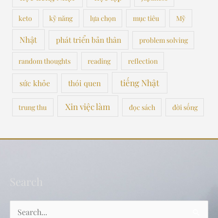
keto
kỹ năng
lựa chọn
mục tiêu
Mỹ
Nhật
phát triển bản thân
problem solving
random thoughts
reading
reflection
tiếng Nhật
sức khỏe
thói quen
Xin việc làm
trung thu
đọc sách
đời sống
Search
Search