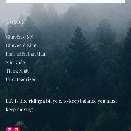
for:
Topics
Chuyện ở Mỹ
Chuyện ở Nhật
Phát triển bản thân
Sức khỏe
Tiếng Nhật
Uncategorized
Life is like riding a bicycle, to keep balance you must
keep moving
.
Instagram
Pinterest