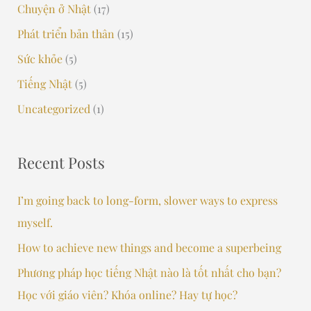
h
Chuyện ở Nhật
(17)
f
Phát triển bản thân
(15)
o
Sức khỏe
(5)
r
Tiếng Nhật
(5)
:
Uncategorized
(1)
Recent Posts
I’m going back to long-form, slower ways to express
myself.
How to achieve new things and become a superbeing
Phương pháp học tiếng Nhật nào là tốt nhất cho bạn?
Học với giáo viên? Khóa online? Hay tự học?