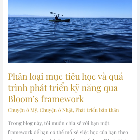
tiêu
học
và
quá
trình
phát
triển
kỹ
năng
Phân loại mục tiêu học và quá
qua
trình phát triển kỹ năng qua
Bloom’s
Bloom’s framework
framework
Chuyện ở Mỹ
,
Chuyện ở Nhật
,
Phát triển bản thân
Trong blog này, tôi muốn chia sẻ với bạn một
framework để bạn có thể mổ xẻ việc học của bạn theo