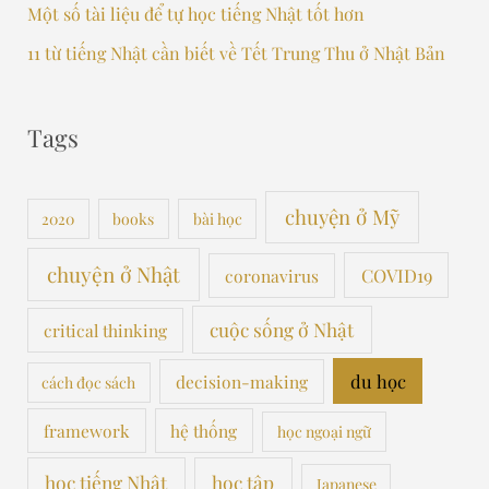
Một số tài liệu để tự học tiếng Nhật tốt hơn
11 từ tiếng Nhật cần biết về Tết Trung Thu ở Nhật Bản
Tags
chuyện ở Mỹ
2020
books
bài học
chuyện ở Nhật
COVID19
coronavirus
cuộc sống ở Nhật
critical thinking
du học
decision-making
cách đọc sách
framework
hệ thống
học ngoại ngữ
học tiếng Nhật
học tập
Japanese